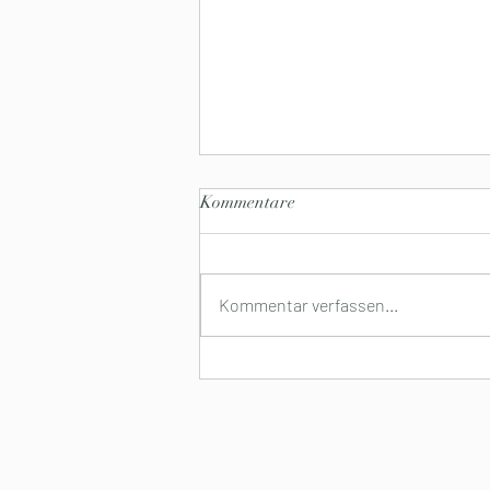
Kommentare
Kommentar verfassen...
Budai Coffee présente : O' Payo
Hot Chocolate - L'union de la
qualité et de la passion