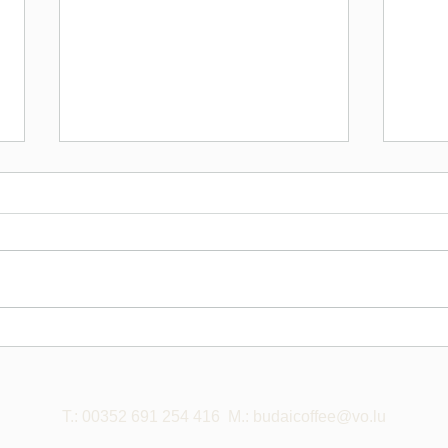
Mena
DRY GIN TONIC COLD
BREW COFFEE Is A Dark
Portent for radical
transformation.
T.: 00352 691 254 416
M.:
budaicoffee@vo.lu