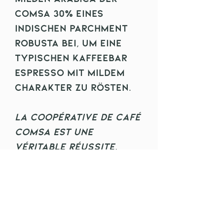
Comsa 30% eines
indischen Parchment
Robusta bei, um eine
typischen Kaffeebar
Espresso mit mildem
Charakter zu rösten.
La coopérative de café
Comsa est une
véritable réussite.
Avec ses projets, la
coopérative assume
une responsabilité
sociale et écologique
exemplaire.