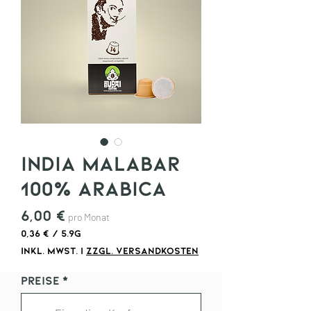
INDIA MALABAR
100% ARABICA
Preis
6,00 €
pro Monat
0,36 €
/
5.9g
0,36 €
inkl. MwSt.
|
zzgl. Versandkosten
pro
5.9
Preise
*
Gramm