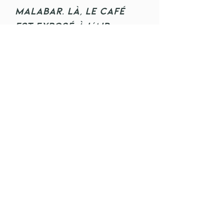
Malabar. Là, le café
est exposé à l'air
humide de la mousson
dans un processus
spécial afin de
produire la spécialité
de café que nous
connaissons
aujourd'hui. L'arabica
que nous utilisons est
de la plus haute
qualité disponible :
AAA Nous renvoyons à
notre blog pour plus
d'informations.