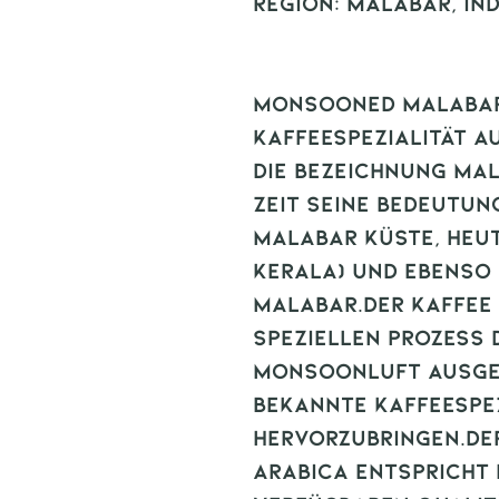
Region: Malabar, Ind
Monsooned Malabar 
Kaffeespezialität a
Die Bezeichnung Mal
Zeit seine Bedeutun
Malabar Küste, heu
Kerala) und ebenso
Malabar.Der Kaffee 
speziellen Prozess 
Monsoonluft ausges
bekannte Kaffeespez
hervorzubringen.De
Arabica entspricht