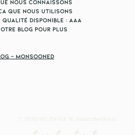
 que nous connaissons
ica que nous utilisons
 qualité disponible : AAA
otre blog pour plus
Blog - Monsooned
T.: 00352 691 254 416
M.:
budaicoffee@vo.lu