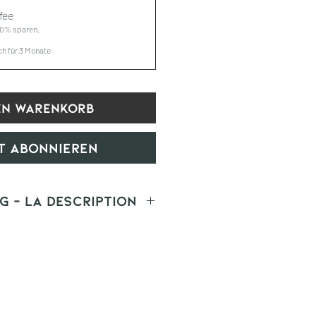
fee
20% sparen.
ch für 3 Monate
en Warenkorb
t abonnieren
g - la description
oral, dunkle
Haselnuss, brauner
äurearm, kräftiger
 mit 30% Bio Robusta