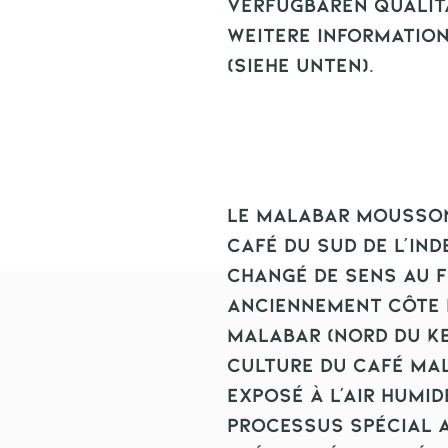
verfügbaren Qualit
weitere Informatio
(siehe unten).
Le Malabar mousson
café du sud de l'Ind
changé de sens au f
Anciennement côte 
Malabar (nord du Ke
culture du café Mal
exposé à l'air humi
processus spécial a