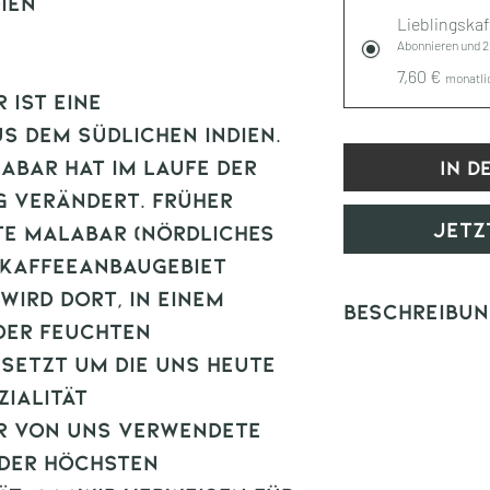
ien
Lieblingskaf
Abonnieren und 
7,60 €
monatli
ist eine
us dem südlichen Indien.
abar hat im laufe der
In d
g verändert. Früher
Jetz
te Malabar (nördliches
 Kaffeeanbaugebiet
wird dort, in einem
Beschreibun
der feuchten
Cup Profil:
fl
etzt um die uns heute
Schokolade, 
ialität
Zucker, soft
r von uns Verwendete
Omni Roast:
s
 der höchsten
Körper, Blend