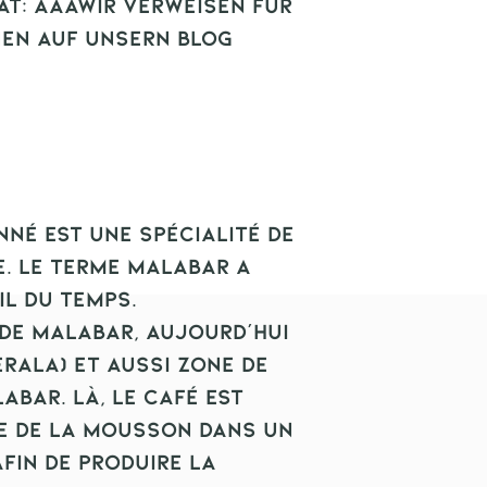
ät: AAAWir verweisen für
Zubereitung-
nen auf unsern Blog
Empfehlung:
Vollautomat, 
Stempelkanne
Profil de tas
noir, noisett
Omni Roast:
fa
né est une spécialité de
fort mélange 
e. Le terme Malabar a
Robusta
il du temps.
Recommendati
de Malabar, aujourd'hui
machine expre
rala) et aussi zone de
à café entiè
abar. Là, le café est
cafetière à Pi
de de la mousson dans un
fin de produire la