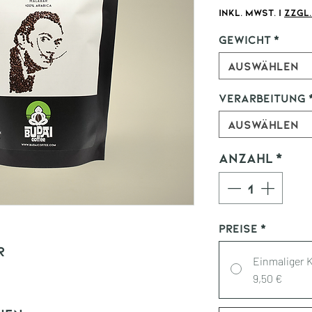
3,04 €
inkl. MwSt.
|
zzgl
pro
100
Gewicht
*
Gramm
Auswählen
Verarbeitung
Auswählen
Anzahl
*
Preise
*
r
Einmaliger 
9,50 €