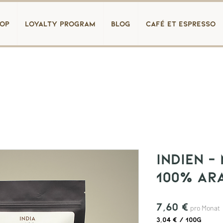
op
loyalty program
blog
Café et Espresso
Indien -
100% ar
Preis
7,60 €
pro Monat
3,04 €
/
100g