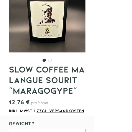
slow coffee ma
langue sourit
"Maragogype"
Preis
12,76 €
pro Monat
inkl. MwSt.
|
zzgl. Versandkosten
Gewicht
*