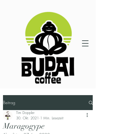
Beitrag
Tim Doppler
30. Okt. 2021
1 Min. Lesezeit
Maragogype