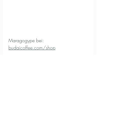
Maragogype bei: 
budaicoffee.com/shop
Liebe Grüße