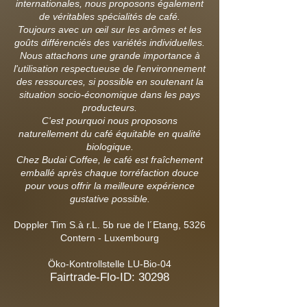
internationales, nous proposons également
de véritables spécialités de café.
Toujours avec un œil sur les arômes et les
goûts différenciés des variétés individuelles.
Nous attachons une grande importance à
l'utilisation respectueuse de l'environnement
des ressources, si possible en soutenant la
situation socio-économique dans les pays
producteurs.
C'est pourquoi nous proposons
naturellement du café équitable en qualité
biologique.
Chez Budai Coffee, le café est fraîchement
emballé après chaque torréfaction douce
pour vous offrir la meilleure expérience
gustative possible.
Doppler Tim S.à r.L.
5b rue de l´Etang,
5326
Contern
- Luxembourg
Öko-Kontrollstelle LU-Bio-04
Fairtrade-Flo-ID: 30298