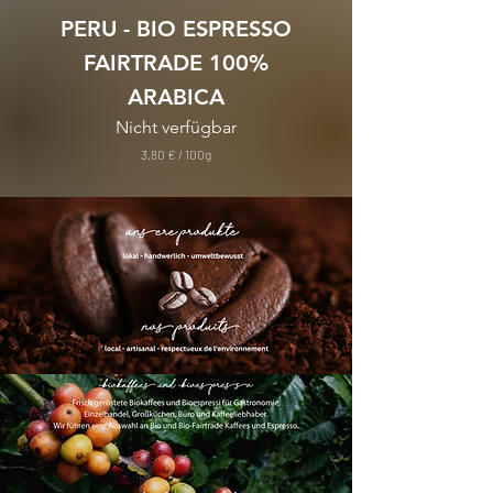
PERU - BIO ESPRESSO
ETHIOPIA - BIO C
FAIRTRADE 100%
ARABICA
Nicht verfügbar
inkl. MwSt.
3,80 €
/
100g
3
,
8
0
€
p
r
o
1
0
0
G
r
a
m
m