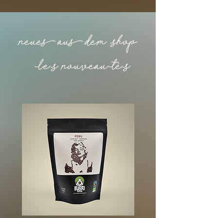
neues aus dem Shop
-©LES nouveauTéS